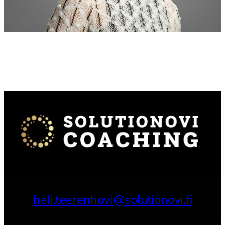
heli.teerenhovi@solutionovi.fi