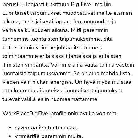
perustuu laajasti tutkittuun Big Five -malliin.
Luontaiset taipumukset muodostuvat meille elämän
aikana, ensisijaisesti lapsuuden, nuoruuden ja
varhaisaikuisuuden aikana. Mitä paremmin
tunnemme luontaisten taipumuksemme, sitä
tietoisemmin voimme johtaa itseämme ja
toimintaamme erilaisissa tilanteissa ja erilaisten
ihmisten ympärillä. Voimme aina valita toimia vastoin
luontaisia taipumuksiamme. Se on aina mahdollista,
vieden vain hiukan energiaa. On hyvä myös muistaa,
että kuormitustilanteissa luontaiset taipumukset
tulevat välillä esiin huomaamattamme.
WorkPlaceBigFive-profiloinnin avulla voit mm.
syventää itsetuntemusta,
ymmärtää paremmin muita,