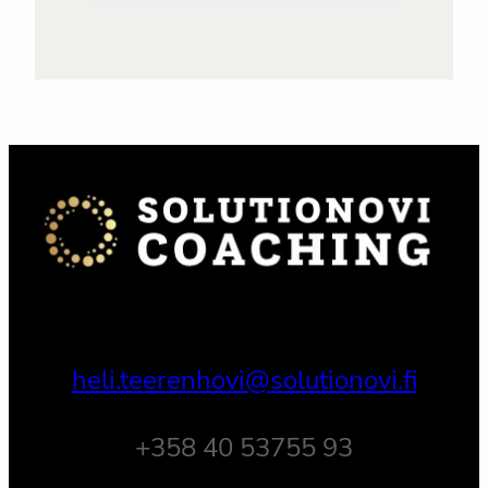
heli.teerenhovi@solutionovi.fi
+358 40 53755 93